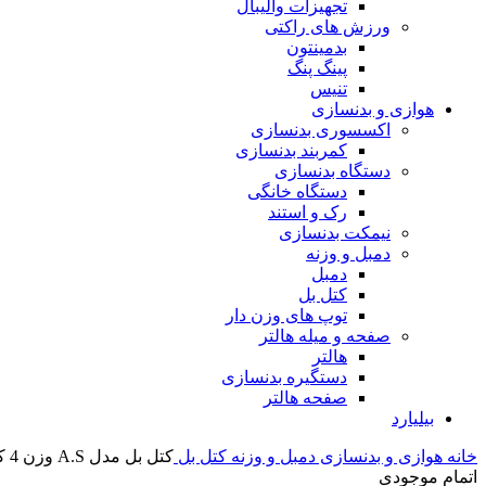
تجهیزات والیبال
ورزش های راکتی
بدمینتون
پینگ پنگ
تنیس
هوازی و بدنسازی
اکسسوری بدنسازی
کمربند بدنسازی
دستگاه بدنسازی
دستگاه خانگی
رک و استند
نیمکت بدنسازی
دمبل و وزنه
دمبل
کتل بل
توپ های وزن دار
صفحه و میله هالتر
هالتر
دستگیره بدنسازی
صفحه هالتر
بیلیارد
خانه
هوازی و بدنسازی
دمبل و وزنه
کتل بل
کتل بل مدل A.S وزن 4 کیلوگرم
اتمام موجودی