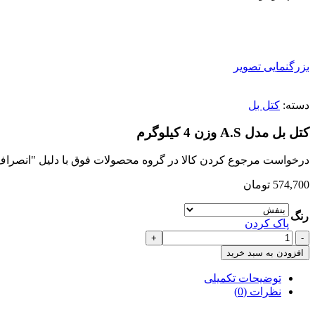
بزرگنمایی تصویر
دسته:
کتل بل
کتل بل مدل A.S وزن 4 کیلوگرم
درخواست مرجوع کردن کالا در گروه محصولات فوق با دلیل "انصراف از خ
574,700
تومان
رنگ
پاک کردن
کتل
بل
افزودن به سبد خرید
مدل
A.S
توضیحات تکمیلی
وزن
نظرات (0)
4