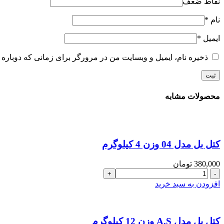
نقاط ضعف
نام
*
ایمیل
*
ذخیره نام، ایمیل و وبسایت من در مرورگر برای زمانی که دوباره 
محصولات مشابه
کتل بل مدل 04 وزن 4 کیلوگرم
380,000
تومان
کتل
بل
افزودن به سبد خرید
مدل
04
وزن
4
کتل بل مدل A.S وزن 12 کیلوگرم