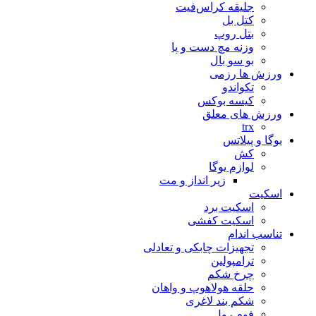
جلیقه کراس‌فیت
کتل بل
بتل روپ
وزنه مچ دست و پا
بو سو بال
ورزش ها رزمی
تکواندو
کیسه بوکس
ورزش های معلق
trx
یوگا و پیلاتس
کش
لوازم یوگا
زیر انداز و مت
اسکیت
اسکیت برد
اسکیت کفشی
تناسب اندام
تجهیزات چابکی و تعادلی
ترامپولین
چرخ شکم
حلقه هولاهوپ و واهان
شکم بند لاغری
فوم رول