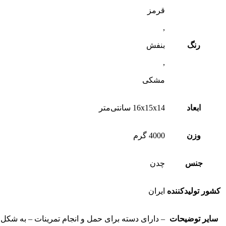
کیلوگرم
عدد
قرمز
,
رنگ
بنفش
,
مشکی
ابعاد
16x15x14 سانتی‌متر
وزن
4000 گرم
جنس
چدن
کشور تولیدکننده
ایران
سایر توضیحات
– دارای دسته برای حمل و انجام تمرینات – به شکل 