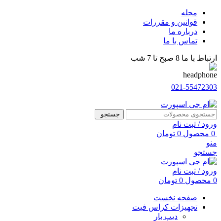
مجله
قوانین و مقررات
درباره ما
تماس با ما
ارتباط با ما 8 صبح تا 7 شب
021-55472303
جستجو
ورود / ثبت نام
0
محصول
0
تومان
منو
جستجو
ورود / ثبت نام
0
محصول
0
تومان
صفحه نخست
تجهیزات کراس فیت
دیپ بار